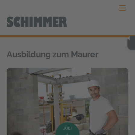
Skip
Men
to
content
Ausbildung zum Maurer
JULI
1