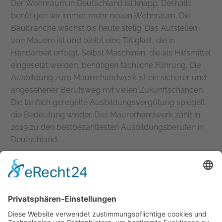
Der Wohnraum in Deutschland ist knapp. Deshalb
benötigen wir immer mehr neuen Wohnraum. Die
Baubranche wächst bis heute stetig. Das Aufstellen
von Mauern ist und bleibt eine Tätigkeit, die in
Handarbeit erfolgt. Selbst Maschinen, die als Hilfsmittel
eingesetzt werden, benötigen fachliche Führung. Die
Ausbildung zum Maurerhandwerk ist ein sicherer und
angesehener Berufsweg mit vielen Zukunftschancen.
Die tariflich geregelte Ausbildungsvergütung spiegelt
die Bedeutung wieder. Das Maurerhandwerk zählt in
2019 zu den bestbezahltesten Ausbildungsberufen in
Deutschland.
Nächster Ausbildungsbeginn: 01. September 2019
Wir freuen uns auf deine Bewerbung!
Mehr Infos unter:
https://schimmer-
buxheim.de/karriere