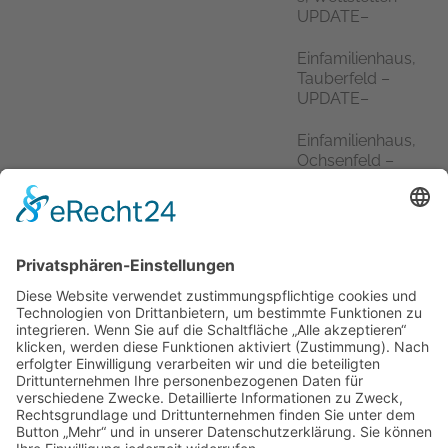
UPDATE–
Einfamilienhaus,
Tauberfeld –
UPDATE–
Einfamilienhaus,
Ochsenfeld –
UPDATE–
Einfamilienhaus,
Schernfeld –
UPDATE–
Kategorien
Allgemein
Ausbildung