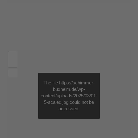
The file
https://schimmer-
buxheim.de/wp-
content/uploads/2025/03/01-
5-scaled.jpg
could not be
accessed.