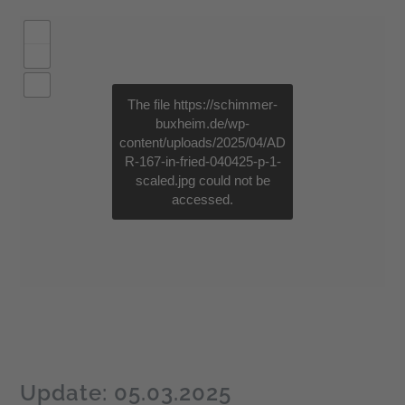
The file
https://schimmer-
buxheim.de/wp-
content/uploads/2025/04/AD
R-167-in-fried-040425-p-1-
scaled.jpg
could not be
accessed.
Update: 05.03.2025