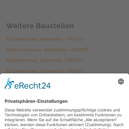
Weitere Baustellen
Einfamilienhaus, Nassenfels –UPDATE–
Mehrfamilienhaus, Wettstetten –UPDATE–
Einfamilienhaus, Tauberfeld –UPDATE–
Einfamilienhaus, Ochsenfeld –UPDATE–
Einfamilienhaus, Schernfeld –UPDATE–
Kategorien
Allgemein