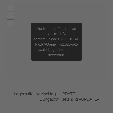
The file
https://schimmer-
buxheim.de/wp-
content/uploads/2025/10/AD
R-167-Gaim-in-21025-p-1-
scaled.jpg
could not be
accessed.
Lagerhalle, Adelschlag –UPDATE–
Bungalow, Karlshuld –UPDATE–