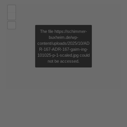
The file
https://schimmer-
buxheim.de/wp-
content/uploads/2025/10/AD
R-167-ADR-167-gaim-ing-
101025-p-1-scaled.jpg
could
not be accessed.