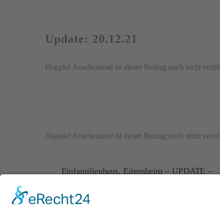
Update: 20.12.21
Hoppla! Anscheinend ist dieser Beitrag noch nicht veröff
Hoppla! Anscheinend ist dieser Beitrag noch nicht veröff
Einfamilienhaus, Eitensheim – UPDATE –