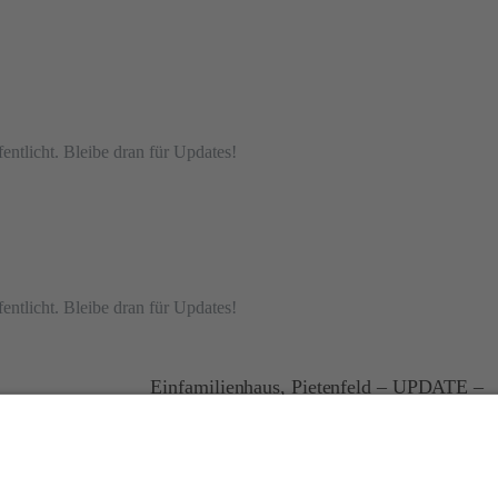
entlicht. Bleibe dran für Updates!
entlicht. Bleibe dran für Updates!
Einfamilienhaus, Pietenfeld – UPDATE –