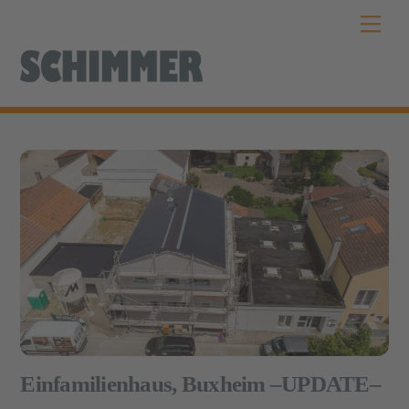
Skip
Men
to
content
Einfamilienhaus, Buxheim –UPDATE–