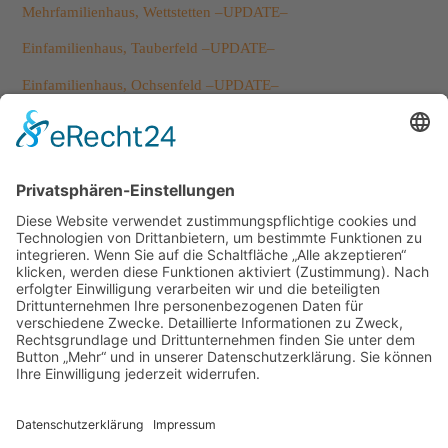
Mehrfamilienhaus, Wettstetten –UPDATE–
Einfamilienhaus, Tauberfeld –UPDATE–
Einfamilienhaus, Ochsenfeld –UPDATE–
Einfamilienhaus, Schernfeld –UPDATE–
Kategorien
Allgemein
Ausbildung
Auszeichnungen
Baustellen