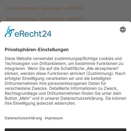
Einfamilienhaus, Tauberfeld –UPDATE–
Einfamilienhaus, Ochsenfeld –UPDATE–
Einfamilienhaus, Schernfeld –UPDATE–
Kategorien
Allgemein
Ausbildung
Auszeichnungen
Baustellen