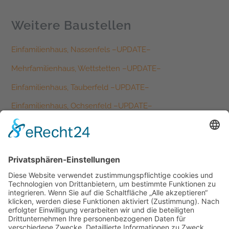
Weitere Baustellen
Einfamilienhaus, Nassenfels –UPDATE–
Mehrfamilienhaus, Wettstetten –UPDATE–
Einfamilienhaus, Tauberfeld –UPDATE–
Einfamilienhaus, Ochsenfeld –UPDATE–
Einfamilienhaus, Schernfeld –UPDATE–
Kategorien
Allgemein
Ausbildung