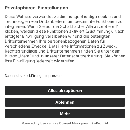
1971
Eröffnung einer Kiesgrube in Buxheim
MEHR ERFAHREN
Back
Impressum / Datenschutz
To
Top