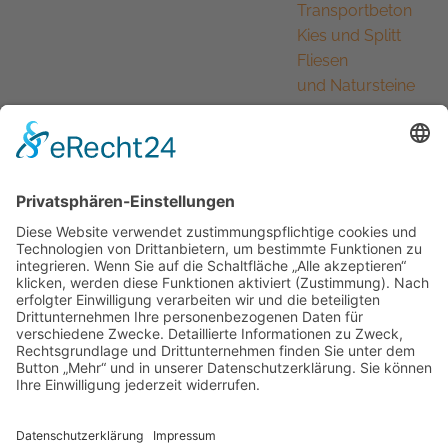
Transportbeton
Kies und Splitt
Fliesen
und Natursteine
zeichnet uns aus
und macht uns
stark. Gleichzeitig
sehen wir es als
eine der größten
Herausforderung
en, die hohen
Anforderungen
und Aufgaben
unserer Branche
anzunehmen und
auch zu
meistern. Unsere